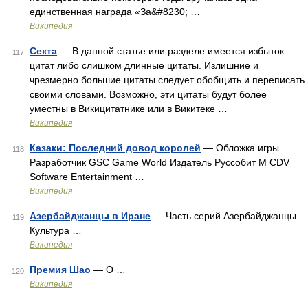
единственная награда «За&#8230; …
Википедия
Секта
— В данной статье или разделе имеется избыток
117
цитат либо слишком длинные цитаты. Излишние и
чрезмерно большие цитаты следует обобщить и переписать
своими словами. Возможно, эти цитаты будут более
уместны в Викицитатнике или в Викитеке …
Википедия
Казаки: Последний довод королей
— Обложка игры
118
Разработчик GSC Game World Издатель Руссобит М CDV
Software Entertainment …
Википедия
Азербайджанцы в Иране
— Часть серий Азербайджанцы
119
Культура …
Википедия
Премия Шао
— О …
120
Википедия