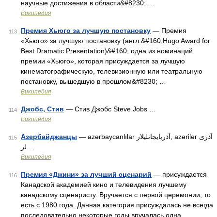
научные достижения в области&#8230; …
Википедия
Премия Хьюго за лучшую постановку
— Премия
113
«Хьюго» за лучшую постановку (англ.&#160;Hugo Award for
Best Dramatic Presentation)&#160; одна из номинаций
премии «Хьюго», которая присуждается за лучшую
кинематографическую, телевизионную или театральную
постановку, вышедшую в прошлом&#8230; …
Википедия
Джобс, Стив
— Стив Джобс Steve Jobs …
114
Википедия
Азербайджанцы
— azərbaycanlılar آذربایجانلیلار, azərilər آذری
115
لر …
Википедия
Премия «Джини» за лучший сценарий
— присуждается
116
Канадской академией кино и телевидения лучшему
канадскому сценаристу. Вручается с первой церемонии, то
есть с 1980 года. Данная категория присуждалась не всегда
последовательно некоторые годы вручалась одна